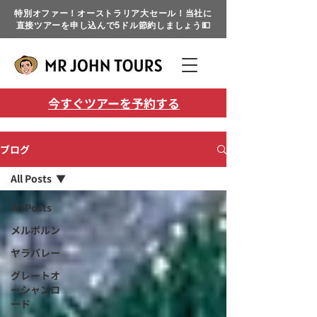
特別オファー！オーストラリア大セール！当社に
直接ツアーを申し込んで5ドル節約しましょう💵
今すぐツアーを予約する
ブログ
All Posts
All Posts
メルボルン
ヤラバレー
グレートオ
ーシャンロ
ード