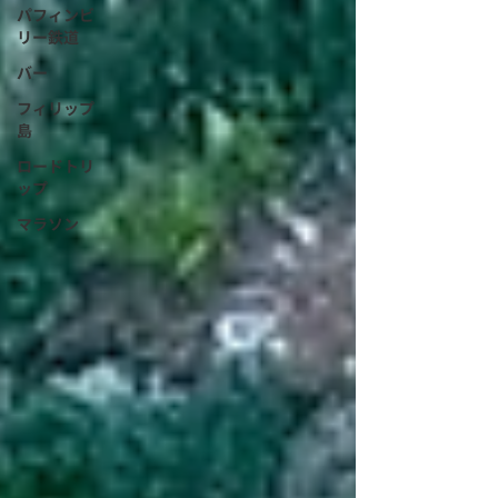
パフィンビ
リー鉄道
バー
フィリップ
島
ロードトリ
ップ
マラソン