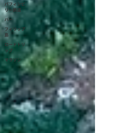
パフィンビ
リー鉄道
バー
フィリップ
島
ロードトリ
ップ
マラソン