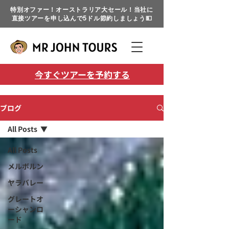
特別オファー！オーストラリア大セール！当社に
直接ツアーを申し込んで5ドル節約しましょう💵
今すぐツアーを予約する
ブログ
All Posts
All Posts
メルボルン
ヤラバレー
グレートオ
ーシャンロ
ード